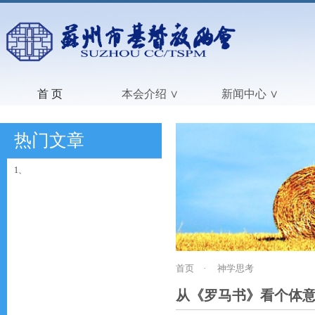
首 页
本会介绍 ∨
新闻中心 ∨
热门文章
1、
首页
·
神学思考
从《罗马书》看个体