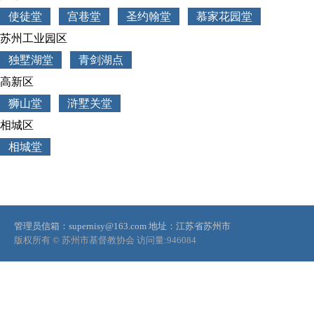
使徒堂
宫巷堂
圣约翰堂
慕家花园堂
苏州工业园区
独墅湖堂
青剑湖点
高新区
狮山堂
浒墅关堂
相城区
相城堂
管理员信箱：supernisy@163.com
地址：江苏省苏州市
版权所有 © 苏州市基督教协会
访问量:
946084