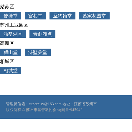
姑苏区
使徒堂
宫巷堂
圣约翰堂
慕家花园堂
苏州工业园区
独墅湖堂
青剑湖点
高新区
狮山堂
浒墅关堂
相城区
相城堂
管理员信箱：supernisy@163.com
地址：江苏省苏州市
版权所有 © 苏州市基督教协会
访问量:
945942