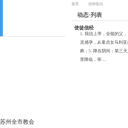
首页
·
信仰告白
动态·列表
使徒信经
1. 我信上帝，全能的父，
灵感孕，从童贞女马利亚
葬；5. 降在阴间；第三
里降临，审…
苏州全市教会