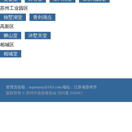
苏州工业园区
独墅湖堂
青剑湖点
高新区
狮山堂
浒墅关堂
相城区
相城堂
管理员信箱：supernisy@163.com
地址：江苏省苏州市
版权所有 © 苏州市基督教协会
访问量:
946081