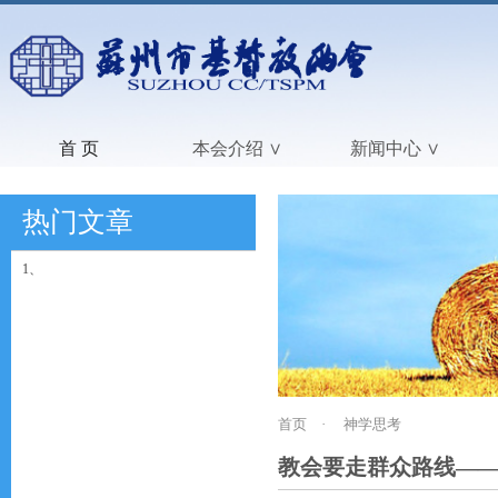
首 页
本会介绍 ∨
新闻中心 ∨
热门文章
1、
首页
·
神学思考
教会要走群众路线—