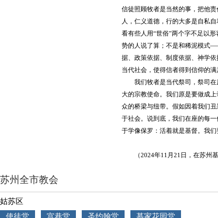
信徒照顾牧者是当然的事，把他责
人，仁义道德，行的大多是自私自
看有些人用“世俗”两个字不足以
势的人说了算；不是和稀泥模式—
据、政策依据、制度依据、神学依
当代社会，使得信者得到信仰的满
我们牧者是当代祭司，祭司在
大的宗教使命。我们原是要做成上
众的桥梁与纽带。假如因着我们丑
于社会。说到底，我们在座的每一
于学像保罗：活着就是基督。我们
（2024年11月21日，在苏
苏州全市教会
姑苏区
使徒堂
宫巷堂
圣约翰堂
慕家花园堂