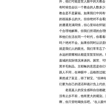
外，他们可能是世人眼中的大教会
有时候也会以一个教会的人数多少
教会是不是蒙福。如果我们中间有
的祝福多么的大。但你绝对不会看
的遭遇充满同情，但心里却在怀疑
个合理地解释。但我们所谓的合理
和他们生活在同一个时代，你看着
吗？绝对不会。如果你同时认识圣
就是我们人的眼光。我们常常忘了
永远的荣耀相比都是至暂至轻的。
嘉城的实际情况来谈的。困苦、可
黑羊毛制品。主耶稣的意思是你们
跟人不同，在神眼中，品格胜过能
果然成了富足，得了财宝。”但神
们要为自己的谎话和诡计负上代价
老底嘉人的安全感和自信都建
没有止步不前，他有更大的规划。
啊，你只管吃喝快乐吧。”在人眼