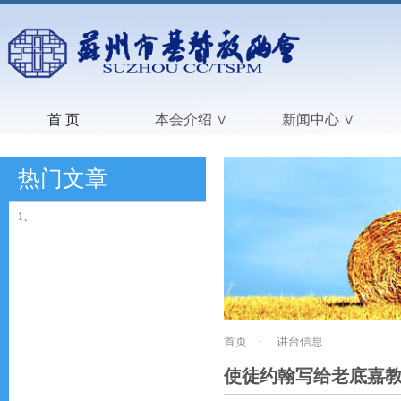
首 页
本会介绍 ∨
新闻中心 ∨
热门文章
1、
首页
·
讲台信息
使徒约翰写给老底嘉