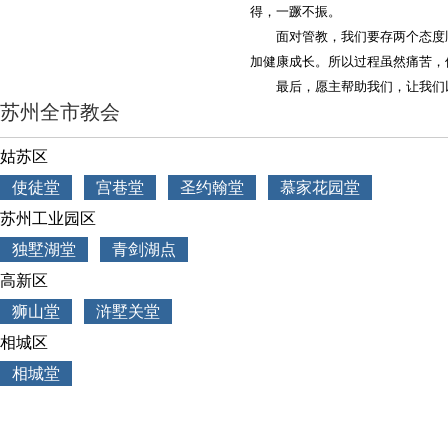
得，一蹶不振。
面对管教，我们要存两个态度
加健康成长。所以过程虽然痛苦，
最后，愿主帮助我们，让我们
苏州全市教会
姑苏区
使徒堂
宫巷堂
圣约翰堂
慕家花园堂
苏州工业园区
独墅湖堂
青剑湖点
高新区
狮山堂
浒墅关堂
相城区
相城堂