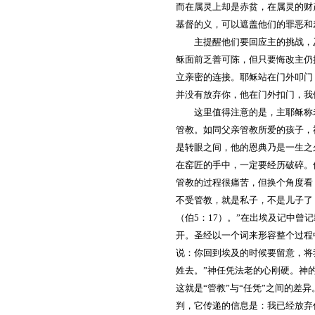
而在属灵上却是赤贫，在属灵的财
基督的义，可以遮盖他们的罪恶和
主提醒他们要回应主的挑战，
稣面前乏善可陈，但只要悔改主仍
立亲密的连接。耶稣站在门外叩门
并没有放弃你，他在门外扣门，我
这里值得注意的是，主耶稣称
管教。如同父亲管教所爱的孩子，
是转眼之间，他的恩典乃是一生之
在窑匠的手中，一定要经历破碎。
管教的过程很痛苦，但换个角度看
不受管教，就是私子，不是儿子了（
（伯5：17）。”在出埃及记中
开。圣经以一个词来形容整个过程中
说：你回到埃及的时候要留意，将
姓去。”神任凭法老的心刚硬。神
这就是“管教”与“任凭”之间的差
判，它传递的信息是：我已经放弃